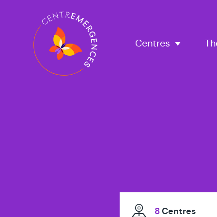
Navigation
principale
Centres
Th
8
Centres