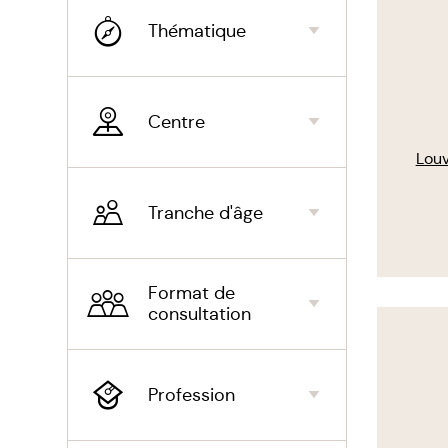
Valo
Thématique
Deui
Rup
Centre
Dém
Lou
Cha
Tranche d'âge
Cris
Réal
Format de
consultation
Voir
Gest
le
thérapeu
Acco
Profession
Gest