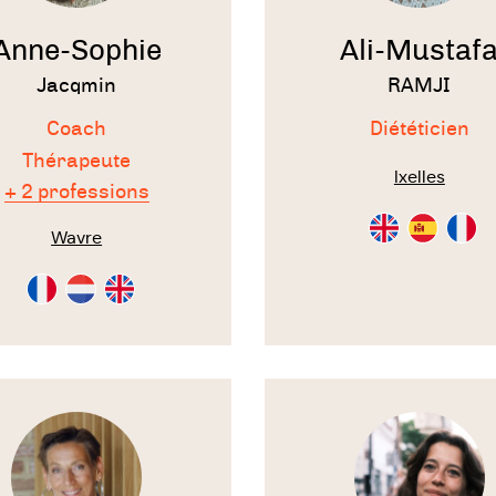
ution de carrière, changement de cap
Anne-Sophie
Ali-Mustaf
ion de dossiers stratégiques et préparation à la
Jacqmin
RAMJI
ciation.
Coach
Diététicien
Thérapeute
Ixelles
+ 2 professions
Consultation
Consultati
Consu
Wavre
en
en
en
Anglais
Espagnol
Franç
Consultation
Consultation
Consultation
en
en
en
Français
Néérlandais
Anglais
Voir
le
te
thérapeute