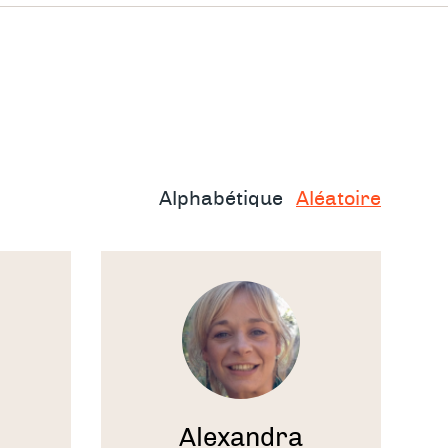
oach
sables
Alphabétique
Aléatoire
Voir
le
thérapeute
rammes
ses
Alexandra