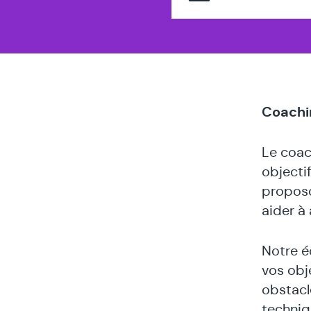
Coachi
Le coac
objecti
proposo
aider à 
Notre é
vos obj
obstacl
techniq