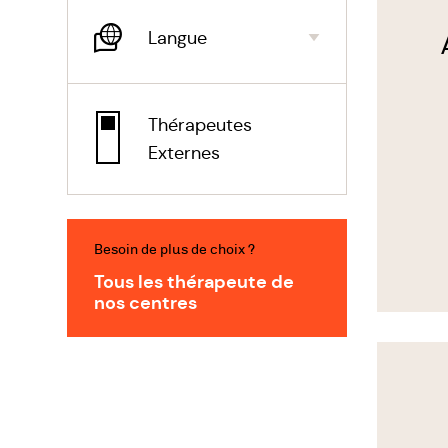
Evol
Langue
Gest
négo
Thérapeutes
Externes
Besoin de plus de choix ?
Tous les thérapeute de
nos centres
Voir
le
thérapeu