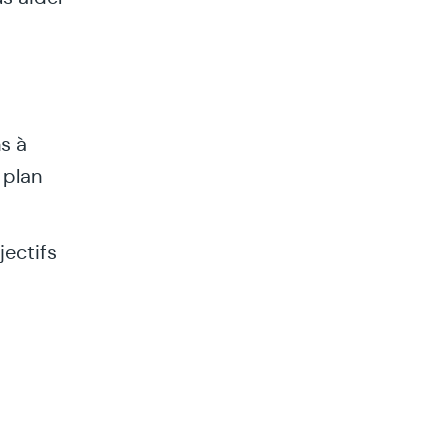
s à
 plan
jectifs
.
 les
 la