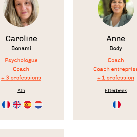
Caroline
Anne
Bonami
Body
Psychologue
Coach
Coach
Coach entrepris
+ 3 professions
+ 1 profession
Ath
Etterbeek
Consultation
Consultation
Consultation
Consultation
Consultati
en
en
en
en
en
Français
Anglais
Espagnol
Néérlandais
Français