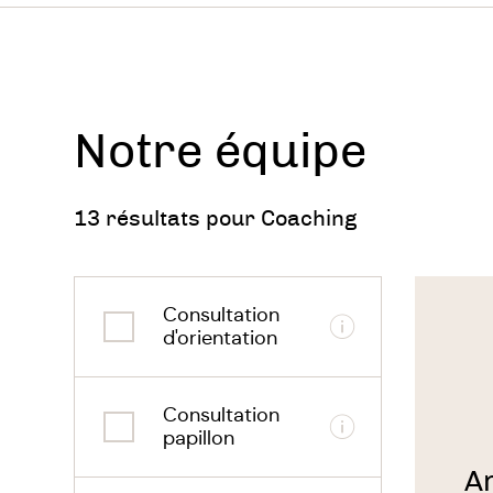
Que ce 
vous ai
atteindr
Notre équipe
Le but 
dans vot
13 résultats pour Coaching
Pour qu
Voir
le
Consultation
thérapeu
Informations
Tran
d'orientation
(re)
Consultation
Informations
sout
papillon
d’ou
A