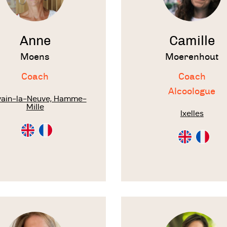
Anne
Camille
Moens
Moerenhout
Coach
Coach
Alcoologue
vain-la-Neuve, Hamme-
Mille
Ixelles
Consultation
Consultation
Consultation
Consulta
en
en
en
en
Anglais
Français
Anglais
Français
Voir
le
te
thérapeute