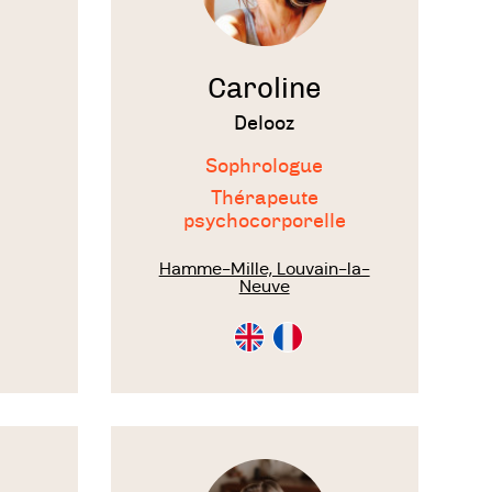
Caroline
Delooz
Sophrologue
Thérapeute
psychocorporelle
Hamme-Mille, Louvain-la-
Neuve
tion
Consultation
Consultation
en
en
Anglais
Français
Voir
le
thérapeute