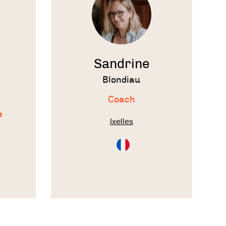
Sandrine
Blondiau
Coach
e
Ixelles
Consultation
en
Français
on