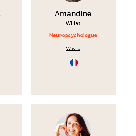
a
Amandine
Willet
Neuropsychologue
Wavre
on
ltation
Consultation
en
ais
Français
Voir
le
thérapeute