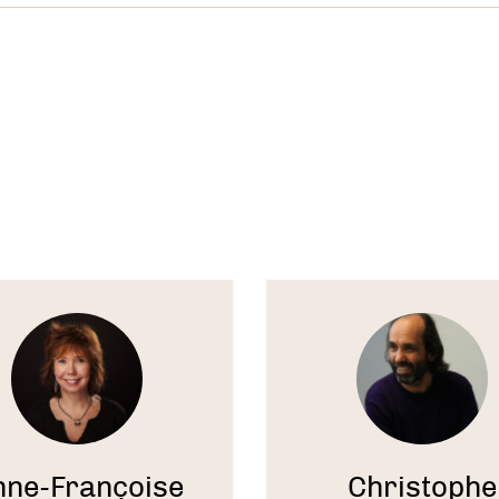
soit dans le domaine professionnel ou privé, le c
dera à trouver les solutions qui sont en vous et à
e vos objectifs.
est donc d’obtenir des résultats concrets et réali
re travail ou votre vie privée.
i?
Voir
le
te
thérapeute
sition
définition d’un projet professionnel ou personnel
ien individuel pour les cadres ou dans les prog
tplacement ( de licenciement), dans les entrepri
nne-Françoise
Christophe