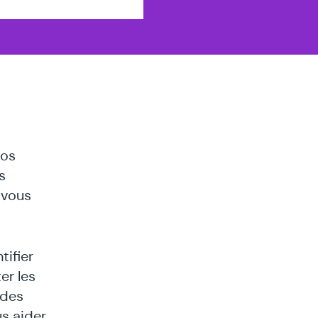
s
vos
s
 vous
ifier
er les
 des
s aider