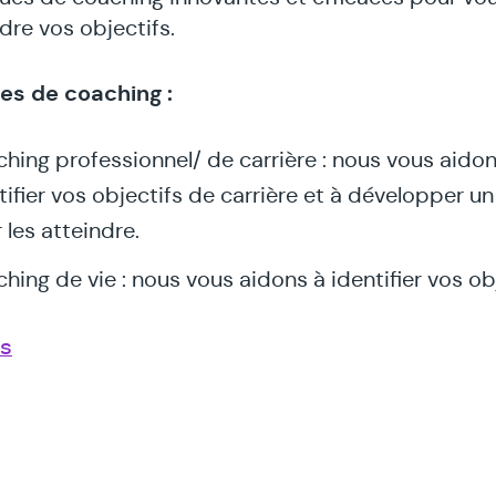
dre vos objectifs.
es de coaching :
hing professionnel/ de carrière : nous vous aidon
tifier vos objectifs de carrière et à développer un
 les atteindre.
hing de vie : nous vous aidons à identifier vos ob
onnels et à développer un plan pour les atteindre
us
hing d'entreprise : nous aidons les entreprises à
tifier leurs objectifs et à développer un plan pour
Le coaching , centré sur l’identification et
indre.
isation de vos objectifs