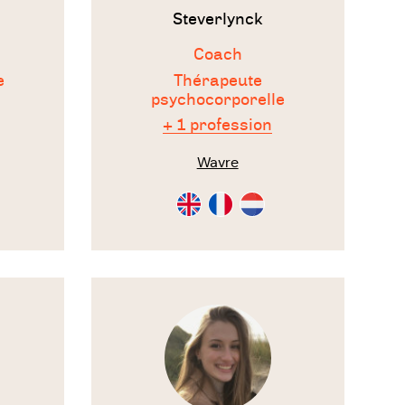
Steverlynck
Coach
e
Thérapeute
psychocorporelle
+ 1 profession
on
Wavre
Consultation
Consultation
Consultation
en
en
en
Anglais
Français
Néérlandais
Voir
ip
le
thérapeute
i