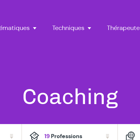
Thérapeute
ématiques
Techniques
Tous
Coaching
nos
19
Professions