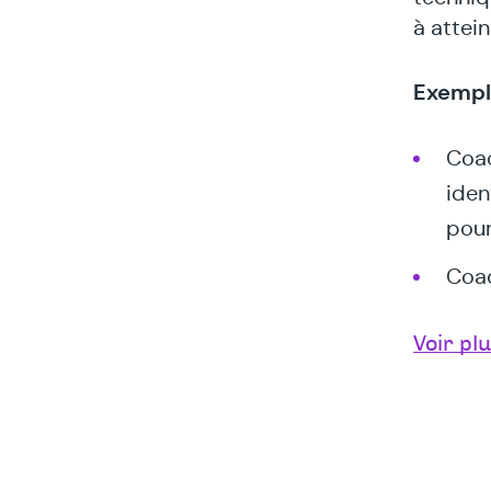
à attein
Exempl
Coac
iden
pour
Coac
pers
Voir pl
Coac
iden
atte
réal