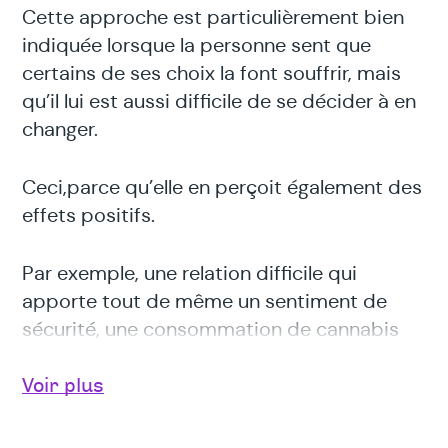
Cette approche est particulièrement bien
indiquée lorsque la personne sent que
certains de ses choix la font souffrir, mais
qu’il lui est aussi difficile de se décider à en
changer.
Ceci,parce qu’elle en perçoit également des
effets positifs.
Par exemple, une relation difficile qui
apporte tout de même un sentiment de
sécurité, une consommation de cannabis
qui aide à se détendre ou moins penser à
ses tracas, etc.)
Voir plus
C’est une approche centrée sur les valeurs