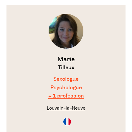
Voir
le
thérapeute
Marie
Tilleux
Sexologue
Psychologue
+ 1 profession
Louvain-la-Neuve
Consultation
en
Français