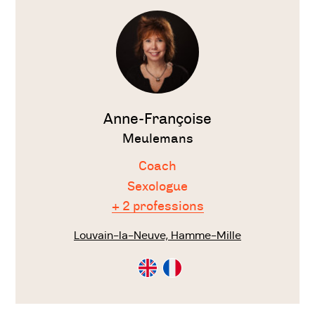
le
thérapeute
Anne-Françoise
Meulemans
Coach
Sexologue
+ 2 professions
Louvain-la-Neuve, Hamme-Mille
Consultation
Consultation
en
en
Anglais
Français