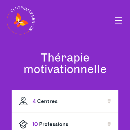
Navigation
principale
Tous
Thérapie
nos
motivationnelle
thérapeutes
spécialisé
4
Centres
en
10
Professions