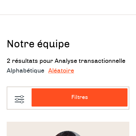
personnes, les positions de vie, la gestion
des signes de reconnaissance et les
méconnaissances présentes dans une
relation.
Notre équipe
Il existe quatre champs d'application de
l'A.T. : Psychothérapie - Education -
2 résultats pour Analyse transactionnelle
Organisation - Guidance.
Alphabétique
Aléatoire
Les principes de l'analyse
transactionnelle
Filtres
L'analyse transactionnelle est basée sur les
principes suivants :
Voir
le
thérapeute