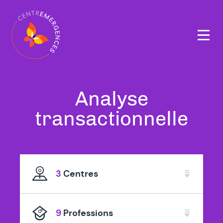
Navigation
principale
Tous
Analyse
nos
à
transactionnelle
thérapeutes
Ha
spécialisé
Mil
3
Centres
en
9
Professions