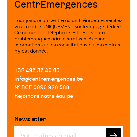
CentrEmergences
Comment l'analyse transactionnelle peut
Pour joindre un centre ou un thérapeute, veuillez
vous aider
vous rendre UNIQUEMENT sur leur page dédiée.
Ce numéro de téléphone est réservé aux
problématiques administratives. Aucune
L'analyse transactionnelle peut vous aider à
information sur les consultations ou les centres
:
n'y est donnée.
Comprendre vos besoins et vos
+32 495 36 40 00
comportements
: l'analyse
info@centremergences.be
transactionnelle peut vous aider à
Nº BCE 0696.926.588
comprendre vos besoins et vos
Rejoindre notre équipe
comportements et à identifier les
schémas de comportement qui
Newsletter
influencent vos relations et votre bien-
être.