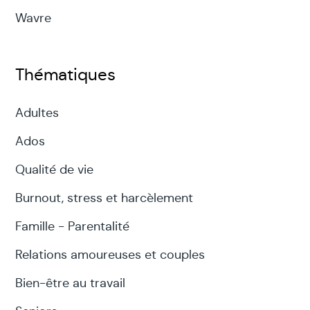
Pour qui? Pour quoi?
Wavre
Pour toute personne rencontrant des
Thématiques
difficultés relationnelles : timidité
Adultes
agressivité
Ados
susceptibilité
Qualité de vie
manque d'affirmation de soi
Burnout, stress et harcèlement
thérapie de couple
Famille - Parentalité
jeux de pouvoir
Relations amoureuses et couples
sentiment impuissance , de soumission
Bien-être au travail
incapacité à définir ses limites