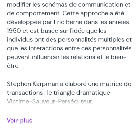
modifier les schémas de communication et
de comportement. Cette approche a été
développée par Eric Berne dans les années
1950 et est basée sur l'idée que les
individus ont des personnalités multiples et
que les interactions entre ces personnalités
peuvent influencer les relations et le bien-
être.
Stephen Karpman a élaboré une matrice de
transactions : le triangle dramatique
Victime-Sauveur-Persécuteur.
Outre les états du moi et le scénario de vie,
Voir plus
l'A.T. propose de repérer les jeux
psychologiques qui se jouent entre deux