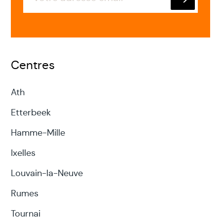
Envoyer
Modifier vos schémas de
comportement
: l'analyse
transactionnelle peut vous aider à
Centres
modifier vos schémas de
comportement et à améliorer vos
Ath
relations et votre bien-être.
Etterbeek
Développer des stratégies pour
Hamme-Mille
améliorer vos relations
: l'analyse
Ixelles
transactionnelle peut vous aider à
développer des stratégies pour
Louvain-la-Neuve
améliorer vos relations et à résoudre les
Rumes
conflits qui surgissent.
Tournai