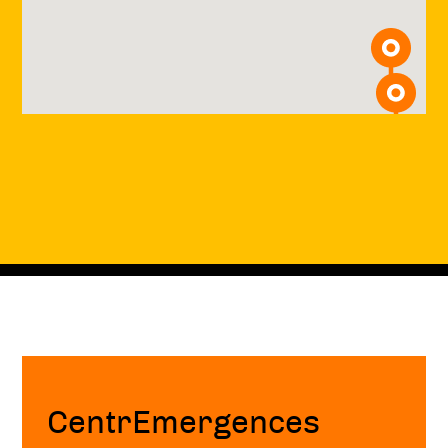
Fin
de
page
CentrEmergences