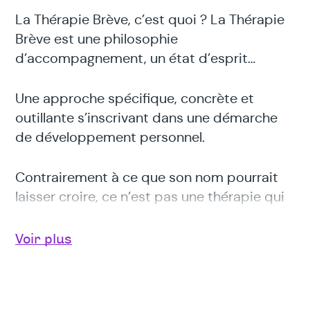
La Thérapie Brève, c’est quoi ? La Thérapie
Brève est une philosophie
d’accompagnement, un état d’esprit…
Une approche spécifique, concrète et
outillante s’inscrivant dans une démarche
de développement personnel.
Contrairement à ce que son nom pourrait
laisser croire, ce n’est pas une thérapie qui
se limite à un nombre court et/ou prédéfini
de séances.
Voir plus
Cette thérapie peut convenir à toute
personne qui souhaite trouver les