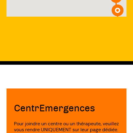
l'expression de soi-même.
Traitement des émotions
: l'art thérapie
peut aider à traiter les émotions et les
pensées difficiles en favorisant
l'expression et la compréhension de
celles-ci.
Développement de la créativité
: l'art
thérapie peut aider à développer la
Fin
créativité et l'imagination en favorisant
de
page
la création et l'expression de soi-même.
CentrEmergences
Les différentes formes d'art thérapie
Pour joindre un centre ou un thérapeute, veuillez
vous rendre UNIQUEMENT sur leur page dédiée.