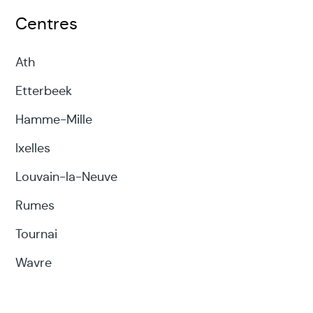
pensées en utilisant des matériaux tels
Centres
que l'argile, le bois ou la pierre.
Ath
Photographie
: la photographie peut
Etterbeek
être utilisée pour capturer des images
qui représentent les émotions et les
Hamme-Mille
pensées.
Ixelles
Louvain-la-Neuve
Comment l'art thérapie peut être utilisée
Rumes
L'art thérapie peut être utilisée de
Tournai
différentes manières, notamment :
Wavre
En thérapie individuelle
: l'art thérapie
peut être utilisée en thérapie individuelle