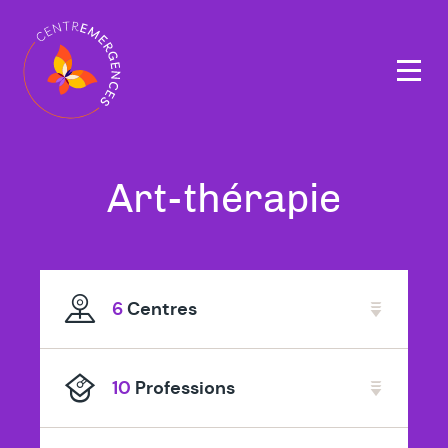
Navigation
principale
Tous
à
Art-thérapie
nos
Rume
thérapeutes
6
Centres
spécialisé
en
10
Professions