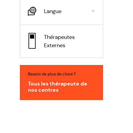
lése
Langue
Impl
l’af
Thérapeutes
Vous
Externes
situ
Prép
pour
Besoin de plus de choix ?
votr
Tous les thérapeute de
ren
nos centres
Vous
harm
sein