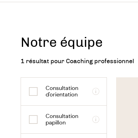
sentir s
Le coach
prendre 
Notre équipe
Les sol
guide ,
1 résultat pour Coaching professionnel
notre ob
Voir
le
Au-delà
Consultation
thérapeu
Informations
d'orientation
profess
accompa
potenti
Consultation
Informations
papillon
Quelle 