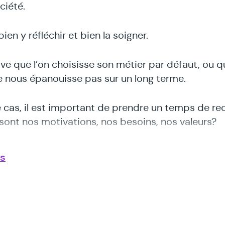
ciété.
ien y réfléchir et bien la soigner.
rive que l’on choisisse son métier par défaut, ou 
e nous épanouisse pas sur un long terme.
 cas, il est important de prendre un temps de recu
 sont nos motivations, nos besoins, nos valeurs?
ce qui est capital pour moi, « non-négociable »,
us
 exercer un travail qui me correspond au mieux,
e bien, qui fasse sens pour moi ?
uvent, ces questions, on y pense et on les met de
ssant entraîner dans le flux de la vie ; on peut aus