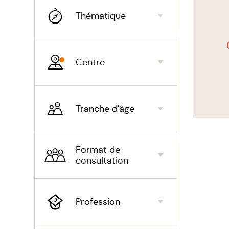
profess
Thématique
Obje
Com
Centre
plus
Comm
Tranche d'âge
les 
Comm
Format de
man
consultation
Comm
pass
Profession
Délé