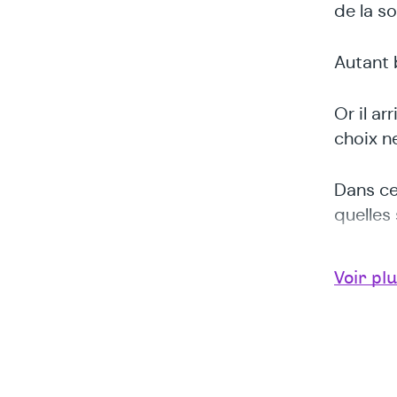
de la so
Autant b
Or il ar
choix n
Dans ce
quelles
Qu’est-
Voir pl
comment
me sent
Bien so
nous lai