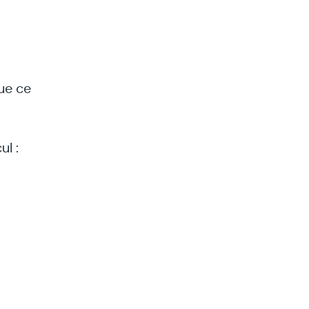
que ce
l :
 où je
 côté,
si se