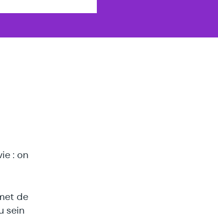
ie : on
rmet de
u sein