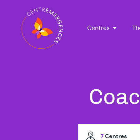
Navigation
principale
Centres
Th
Tous
Coac
nos
7
Centres