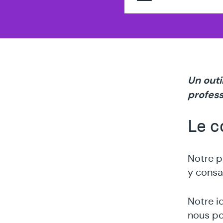
thér
spéci
en
Un outi
profess
Le c
Notre p
y consa
Notre i
nous po