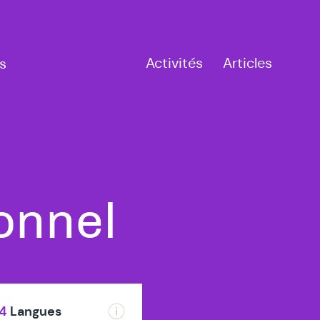
Activités
Articles
s
à
onnel
Rumes
4
Langues