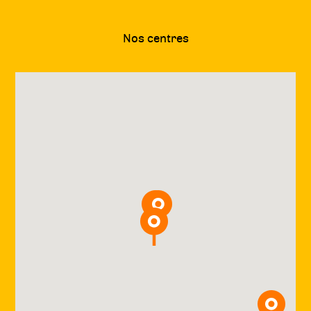
voie en fonction des attentes de son
patient.
Nos centres
L’objectif étant que la personne acquière
un « savoir-être » au quotidien.
Les deux grandes techniques sont la
relaxation dynamique (de Caycedo) et les
sophronisations spécifiques, basées sur la
relaxation physique et mentale.