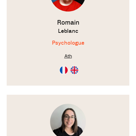
Romain
Leblanc
Psychologue
Ath
Consultation
Consultation
en
en
Français
Anglais
Voir
le
thérapeute