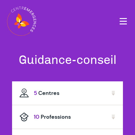
Navigation
principale
Tous
à
Guidance-conseil
nos
At
thérapeutes
5
Centres
spécialisé
en
10
Professions