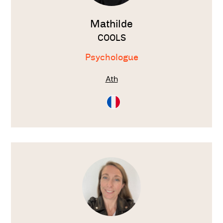
Mathilde
COOLS
Psychologue
Ath
Consultation
en
Français
Voir
le
thérapeute