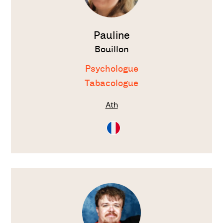
Pauline
Bouillon
Psychologue
Tabacologue
Ath
Consultation
en
Français
Voir
le
thérapeute