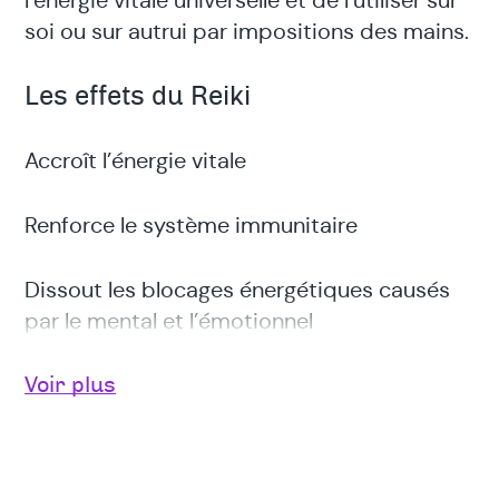
l’énergie vitale universelle et de l’utiliser sur
soi ou sur autrui par impositions des mains.
Les effets du Reiki
Accroît l’énergie vitale
Renforce le système immunitaire
Dissout les blocages énergétiques causés
par le mental et l’émotionnel
Calme les douleurs locales
Voir plus
Relaxe et diminue le stress