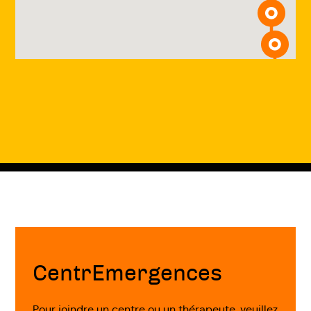
Fin
de
page
CentrEmergences
Pour joindre un centre ou un thérapeute, veuillez