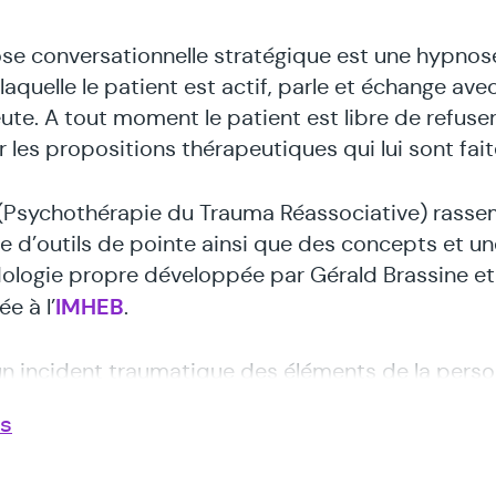
se conversationnelle stratégique est une hypnos
laquelle le patient est actif, parle et échange ave
ute. A tout moment le patient est libre de refuse
r les propositions thérapeutiques qui lui sont fait
(Psychothérapie du Trauma Réassociative) rasse
ie d’outils de pointe ainsi que des concepts et un
logie propre développée par Gérald Brassine et
IMHEB
e à l’
.
un incident traumatique des éléments de la perso
n éclats créant des troubles très invalidant. On di
us
ssocient ». La PTR permet une ré-association
euse et l’élimination des symptômes.