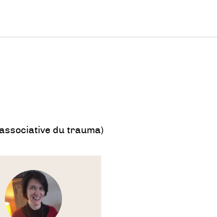
 quoi?
nsibiliser des événements traumatiques
oisses
h-backs
bles du sommeil
bles de dissociation et autres symptômes post-
associative du trauma)
matiques invalidants
ager les douleurs psychosomatiques
te
arer à l'accouchement
arer une intervention chirurgicale