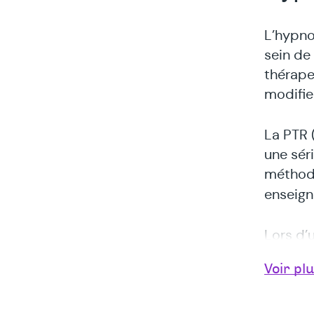
L’hypno
sein de 
thérape
modifie
La PTR 
une sér
méthodo
enseigné
Lors d’
volent e
Voir pl
« se di
harmoni