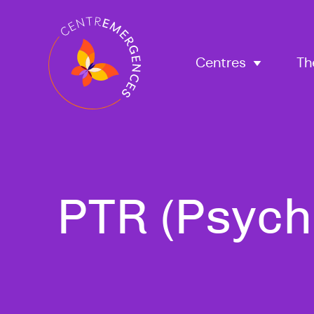
Navigation
principale
Centres
Th
Tous
PTR (Psych
nos