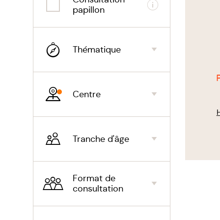
Informations
papillon
réso
soul
Thématique
aide
aide
Centre
énuré
Tranche d'âge
Format de
consultation