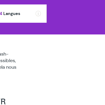
Wavre
4
Langues
ash-
ssibles,
ela nous
TR