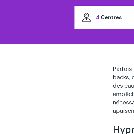
thérapeute
spécialisé
4
Centres
en
Parfois
backs, 
des cau
empêche
nécessa
apaiseme
Hypn