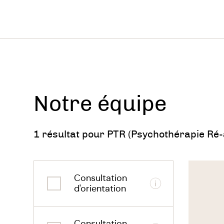
Pour
Dése
Ang
Flas
Notre équipe
trou
trou
1 résultat pour PTR (Psychothérapie Ré-
trau
Voir
soul
le
Consultation
thérapeu
Informations
d'orientation
prép
prép
Consultation