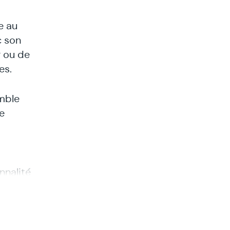
e au
c son
r ou de
es.
mble
e
nnalité
t qu’ils