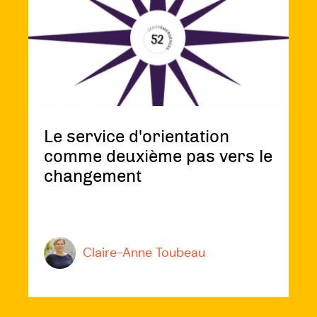
d'orientation
comme
deuxième
pas
vers
le
changement
Le service d'orientation
comme deuxième pas vers le
changement
Claire-Anne Toubeau