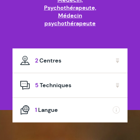
Psychothérapeute,
Médecin
psychothérapeute
2
Centres
5
Techniques
1
Langue