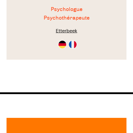
Psychologue
Psychothérapeute
Etterbeek
Consultation
Consultation
en
en
Allemand
Français
Fin
de
page