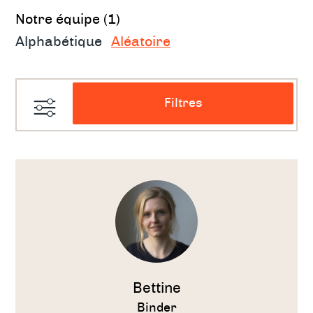
Notre équipe
Notre équipe (1)
Alphabétique
Aléatoire
Filtres
Voir
le
thérapeute
Bettine
Binder