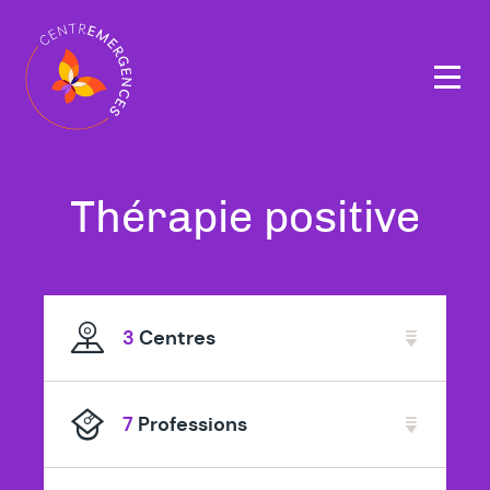
Navigation
principale
Tous
à
Thérapie positive
nos
Ath
thérapeutes
3
Centres
spécialisé
en
7
Professions