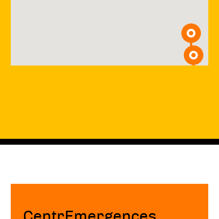
Fin
de
page
CentrEmergences