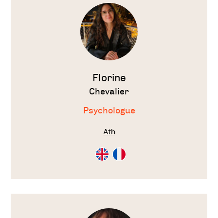
thérapeute
Florine
Chevalier
Psychologue
Ath
Consultation
Consultation
en
en
Anglais
Français
Voir
le
thérapeute