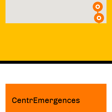
Fin
de
page
CentrEmergences