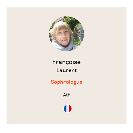
place Sensation d’être différent
Voir
le
thérapeute
Françoise
Laurent
Sophrologue
Ath
Consultation
en
Français