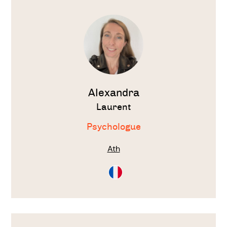
Voir
le
thérapeute
Alexandra
Laurent
Psychologue
Ath
Consultation
en
Français
Voir
le