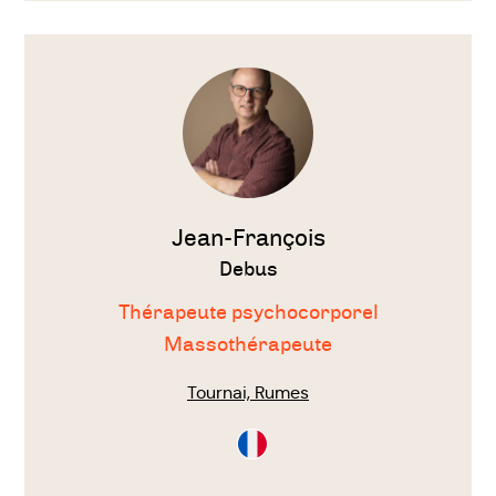
Voir
le
thérapeute
Jean-François
Debus
Thérapeute psychocorporel
Massothérapeute
Tournai, Rumes
Consultation
en
Français