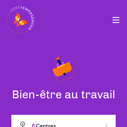
Navigation
principale
Tous
à
Bien-être au travail
nos
To
thérapeutes
8
Centres