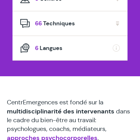
spécialisé
en
66
Techniques
6
Langues
CentrEmergences est fondé sur la
multidisciplinarité des intervenants
dans
le cadre du bien-être au travail:
psychologues, coachs, médiateurs,
approches psychocorporelles
.