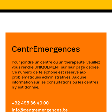
mots sur les difficultés et mettre en
évidence les points forts.
Un diagnostic précoce est important pour
Fin
pouvoir mettre en place des
de
aménagements scolaires et à la maison.
page
CentrEmergences
Une prise en charge pourra démarrer afin
Pour joindre un centre ou un thérapeute, veuillez
d’aider à améliorer, contourner les
vous rendre UNIQUEMENT sur leur page dédiée.
difficultés, trouver des stratégies.
Ce numéro de téléphone est réservé aux
problématiques administratives. Aucune
information sur les consultations ou les centres
Finalement, cela va aider l’enfant à accéder
n'y est donnée.
aux apprentissages, comme les autres
élèves.
+32 495 36 40 00
info@centremergences.be