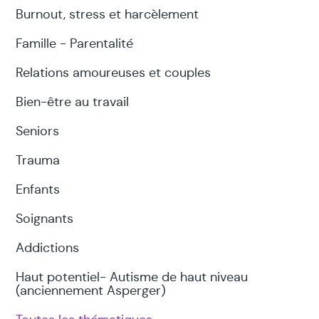
Burnout, stress et harcèlement
Difficultés à se concentrer, en classe,
Famille - Parentalité
pendant les devoirs
Relations amoureuses et couples
Distrait, dans la lune, regarde par la
fenêtre…
Bien-être au travail
Seniors
Retard par rapport aux autres en maths,
en français, en lecture…
Trauma
Un exercice peut être réussi un jour et
Enfants
raté le lendemain
Soignants
Enfant maladroit
Addictions
Très émotif (grosse colère, saute de joie)
Haut potentiel- Autisme de haut niveau
(anciennement Asperger)
Faible estime de soi