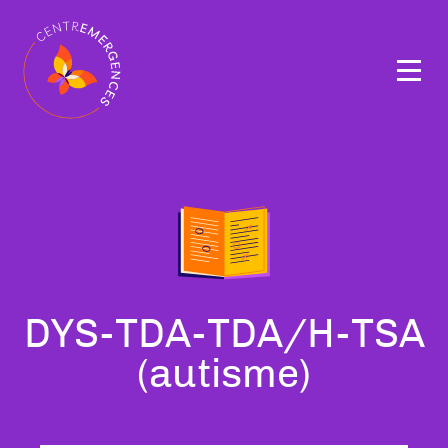
Navigation
principale
Tous
DYS-TDA-TDA/H-TSA
nos
(autisme)
thérapeutes