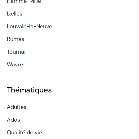
Hamme-Mille
gestes volontaires (écrire, s’habiller,
Ixelles
utiliser des couverts…)
Louvain-la-Neuve
Dysgraphie :
Difficultés dans le geste
Rumes
graphique, l’écriture
Tournai
Dyscalculie :
Difficultés dans le calcul,
Wavre
l’acquisition numérique
Quels sont les signaux d’alerte ?
Thématiques
Difficultés scolaires, mauvais points, et
Adultes
ce même si l’élève travaille (parfois de
Ados
nombreuses heures après l’école)
Qualité de vie
Fatigue