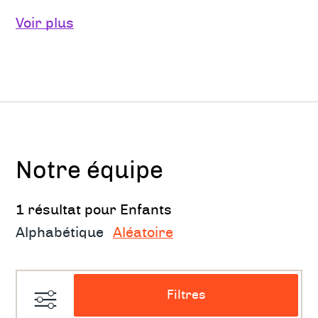
Une consultation d’orientation
Voir plus
thérapeutique peut vous aider à trouver
l'approche qui correspond le mieux à
vos besoins, à ceux de vos enfants.
l'approche peut être multidisciplinaire
incluant une approche de l'enfant et une
approche plus systémique.
Notre équipe
Pour qui? Pour quoi?
1 résultat pour Enfants
Colères faciles, difficulté à gérer ses
Alphabétique
Aléatoire
émotions, à respecter les limites
Anxiété, stress, manque de confiance en
Filtres
soi