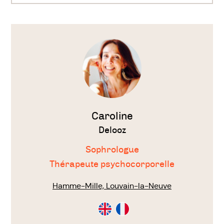
Difficulté de concentration à l’école,
Voir
difficulté à se mettre au travail
le
thérapeute
Dégout, phobie de l’école
Dyslexie, dyscalculie
Manque de motivation à l’école, stress
pour les examens, les résultats scolaires
Caroline
Delooz
Difficulté à trouver sa place parmi ses
Sophrologue
camarades
Thérapeute psychocorporelle
Caractéristiques de HP (Haut Potentiel),
Hamme-Mille, Louvain-la-Neuve
diagnostic de HP
Consultation
Consultation
Difficultés à vivre la séparation de ses
en
en
Anglais
Français