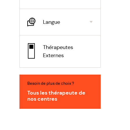
l'incon
qui est
Langue
Nous so
vous, à 
Nous so
Thérapeutes
physiqu
Externes
vivant,
Chaque 
Besoin de plus de choix ?
Tous les thérapeute de
nos centres