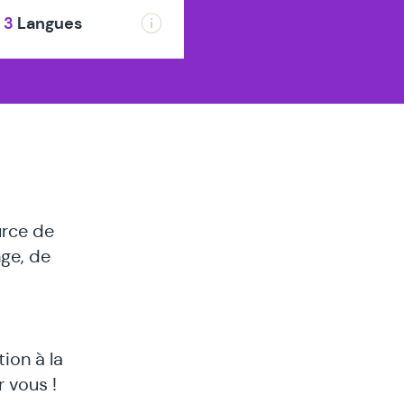
3
Langues
urce de
nge, de
ion à la
 vous !