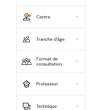
'Etre b
Centre
juste u
perdre l
Tranche d'âge
L'art d
Vous vo
Format de
comme s
consultation
vous em
vous la
découra
Profession
Mais qu
peur de
Technique