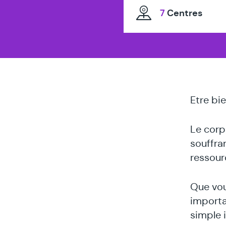
thérapeu
7
Centres
spécialis
en
Etre bi
Le corp
souffra
ressour
Que vou
importa
simple 