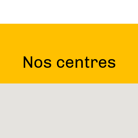
Nos centres
e de la vie
z-vous dansant, libre et sans contrainte, comme
qui découvre le monde pour la première fois. Ima