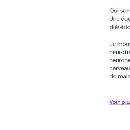
Qui so
Une équ
diététi
Le mouv
neurotr
neurone
cerveau,
de mala
Voir pl