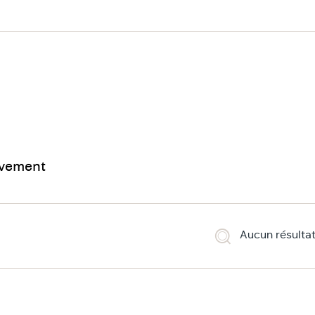
uvement
Aucun résultat
égrant le mouvement dans un accompagnement, v
espérer une meilleure efficacité dans la gestion d
élioration de votre mieux-être mental.°°