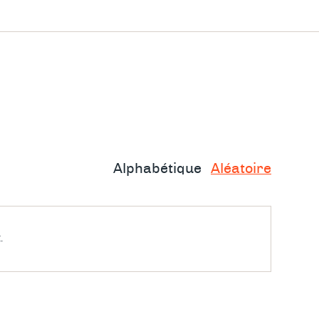
Alphabétique
Aléatoire
.
ous
u stress