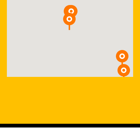
Les difficultés de voyager en famille ;
Le choc interculturel et culturel ;
Les barrières de la langue.