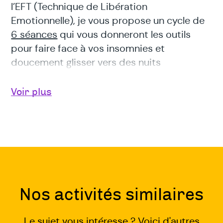
l’EFT (Technique de Libération
Emotionnelle), je vous propose un cycle de
6 séances
qui vous donneront les outils
pour faire face à vos insomnies et
doucement glisser vers des nuits
réparatrices.
Voir plus
Relaxation, corporalité, détente et idées à
mettre en œuvre pour que Morphée vous
accueille à bras ouvert.
Il est recommandé de suivre les 6 séances
............................................................................................
Nos activités similaires
Les jeudis 9/4 -16/4 - 23/4 - 30/4 -14/5 -
Le sujet vous intéresse ? Voici d'autres