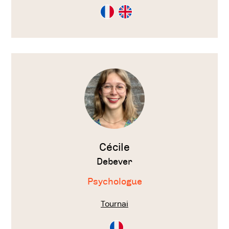
Consultation
Consultation
en
en
Français
Anglais
Voir
le
thérapeute
Cécile
Debever
Psychologue
Tournai
Consultation