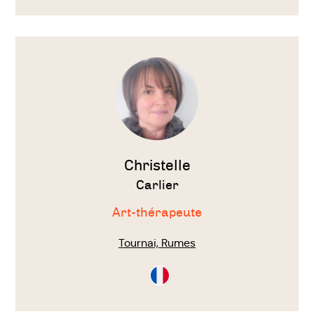
Voir
le
thérapeute
Christelle
Carlier
Art-thérapeute
Tournai, Rumes
Consultation
en
Français