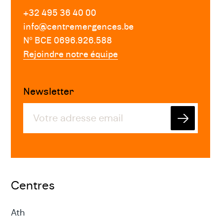
+32 495 36 40 00
info@centremergences.be
Nº BCE 0696.926.588
Rejoindre notre équipe
Newsletter
Envoyer
Centres
Ath