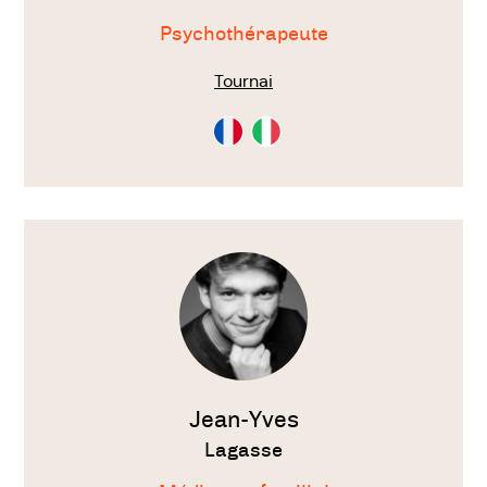
Psychothérapeute
Tournai
Consultation
Consultation
en
en
Français
Italien
Voir
le
thérapeute
Jean-Yves
Lagasse