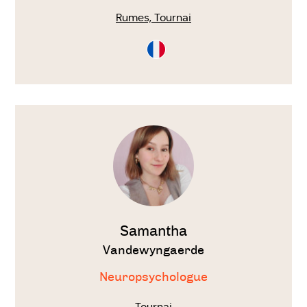
Rumes, Tournai
Consultation
en
Français
Voir
le
thérapeute
Samantha
Vandewyngaerde
Neuropsychologue
Tournai