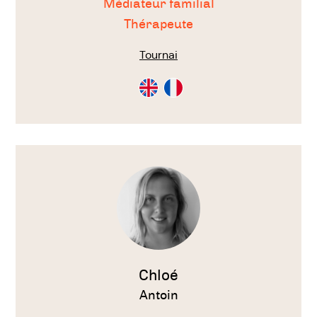
Médiateur familial
Thérapeute
Tournai
Consultation
Consultation
en
en
Anglais
Français
Voir
le
thérapeute
Chloé
Antoin