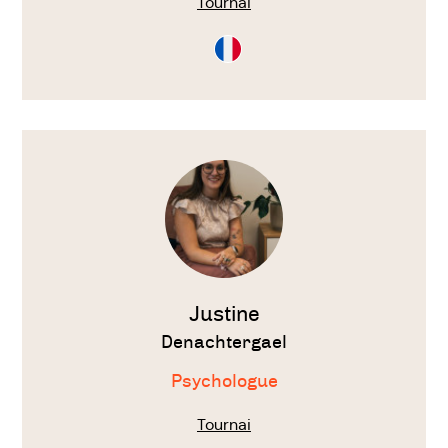
Tournai
Consultation
en
Français
Voir
le
thérapeute
Justine
Denachtergael
Psychologue
Tournai