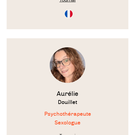
Consultation
en
Français
Voir
le
thérapeute
Aurélie
Douillet
Psychothérapeute
Sexologue