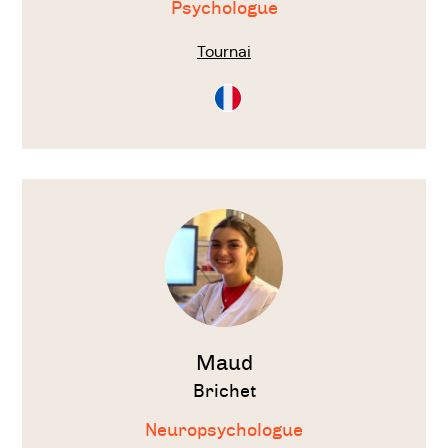
Psychologue
Tournai
Consultation
en
Français
Voir
le
thérapeute
Maud
Brichet
Neuropsychologue