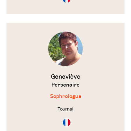
en
Français
Voir
le
thérapeute
Geneviève
Persenaire
Sophrologue
Tournai
Consultation
en
Français