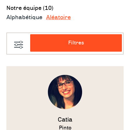
Notre équipe
Notre équipe (10)
Alphabétique
Aléatoire
Filtres
Voir
le
thérapeute
Catia
Pinto