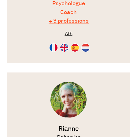
Psychologue
Coach
+ 3 professions
Ath
Consultation
Consultation
Consultation
Consultation
en
en
en
en
Français
Anglais
Espagnol
Néérlandais
Voir
le
thérapeute
Rianne