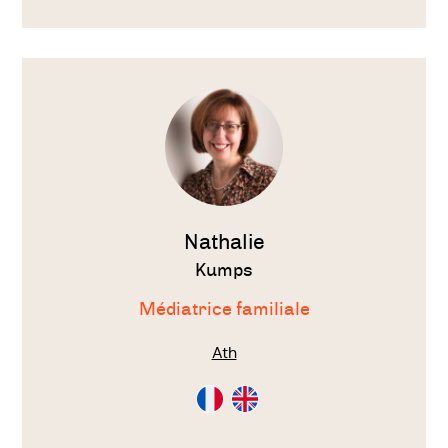
Anglais
Français
Néérlandais
Voir
le
thérapeute
Nathalie
Kumps
Médiatrice familiale
Ath
Consultation
Consultation
en
en
Français
Anglais