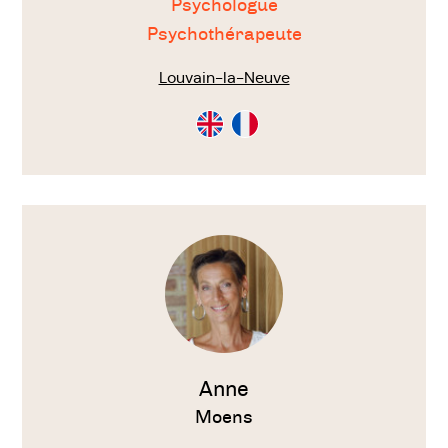
Psychologue
Psychothérapeute
Louvain-la-Neuve
Consultation
Consultation
en
en
Anglais
Français
Voir
le
thérapeute
Anne
Moens