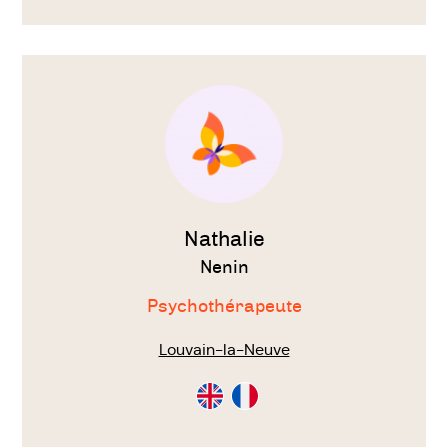
Voir
le
thérapeute
Nathalie
Nenin
Psychothérapeute
Louvain-la-Neuve
Consultation
Consultation
en
en
Anglais
Français