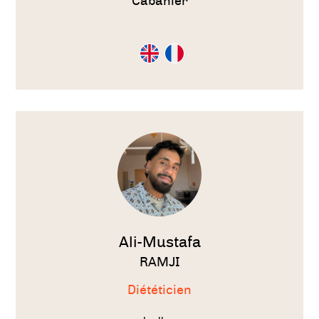
Cabanier
Consultation
Consultation
en
en
Anglais
Français
Voir
le
thérapeute
Ali-Mustafa
RAMJI
Diététicien