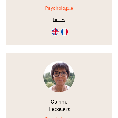
Psychologue
Ixelles
Consultation
Consultation
en
en
Anglais
Français
Voir
le
thérapeute
Carine
Hacquart