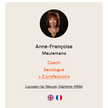
Voir
le
thérapeute
Anne-Françoise
Meulemans
Coach
Sexologue
+ 2 professions
Louvain-la-Neuve, Hamme-Mille
Consultation
Consultation
en
en
Anglais
Français