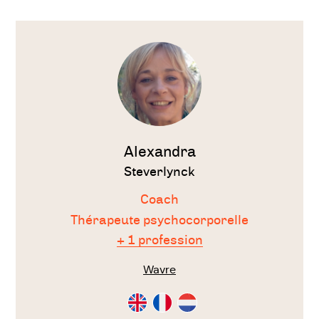
Voir
le
thérapeute
Alexandra
Steverlynck
Coach
Thérapeute psychocorporelle
+ 1 profession
Wavre
Consultation
Consultation
Consultation
en
en
en