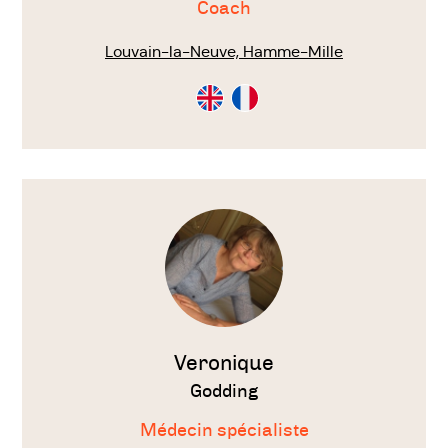
Coach
Louvain-la-Neuve, Hamme-Mille
Consultation
Consultation
en
en
Anglais
Français
Voir
le
thérapeute
Veronique
Godding
Médecin spécialiste