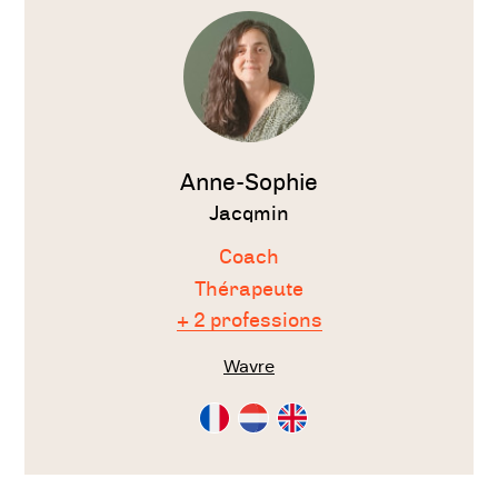
le
thérapeute
Anne-Sophie
Jacqmin
Coach
Thérapeute
+ 2 professions
Wavre
Consultation
Consultation
Consultation
en
en
en
Français
Néérlandais
Anglais