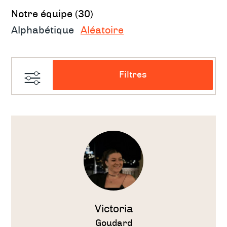
Notre équipe
Notre équipe (30)
Alphabétique
Aléatoire
Filtres
Voir
le
thérapeute
Victoria
Goudard