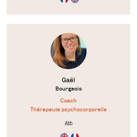
en
en
Français
Anglais
Voir
le
thérapeute
Gaël
Bourgeois
Coach
Thérapeute psychocorporelle
Ath
Consultation
Consultation