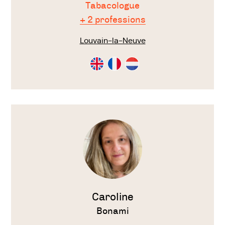
Tabacologue
+ 2 professions
Louvain-la-Neuve
Consultation
Consultation
Consultation
en
en
en
Anglais
Français
Néérlandais
Voir
le
thérapeute
Caroline
Bonami