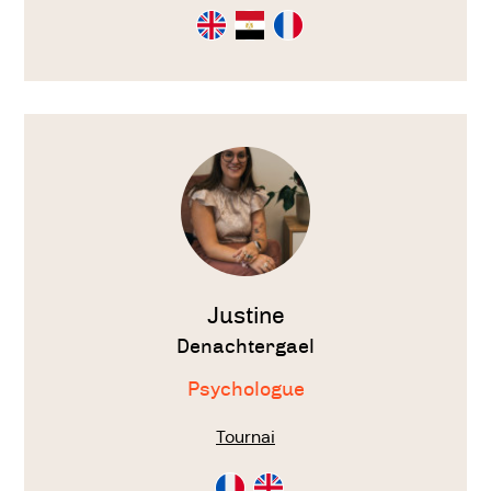
Consultation
Consultation
Consultation
en
en
en
Anglais
Arabe
Français
Voir
le
thérapeute
Justine
Denachtergael
Psychologue
Tournai
Consultation
Consultation