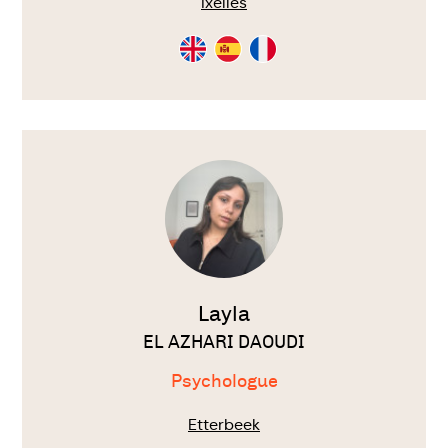
Ixelles
Consultation
Consultation
Consultation
en
en
en
Anglais
Espagnol
Français
Voir
le
thérapeute
Layla
EL AZHARI DAOUDI
Psychologue
Etterbeek