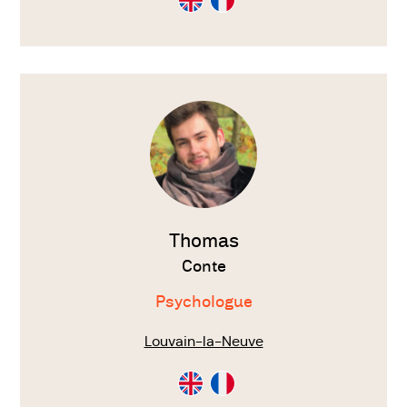
en
en
Anglais
Français
Voir
le
thérapeute
Thomas
Conte
Psychologue
Louvain-la-Neuve
Consultation
Consultation
en
en
Anglais
Français