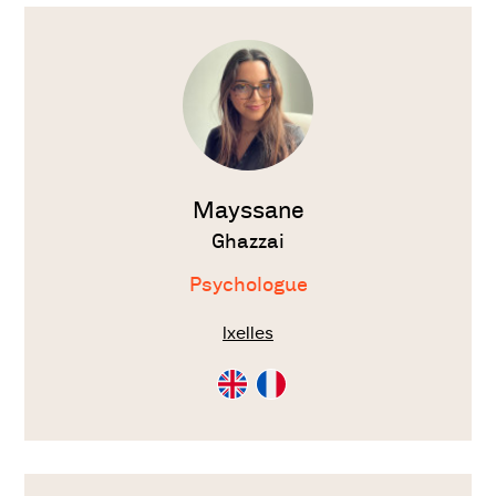
Voir
le
thérapeute
Mayssane
Ghazzai
Psychologue
Ixelles
Consultation
Consultation
en
en
Anglais
Français
Voir