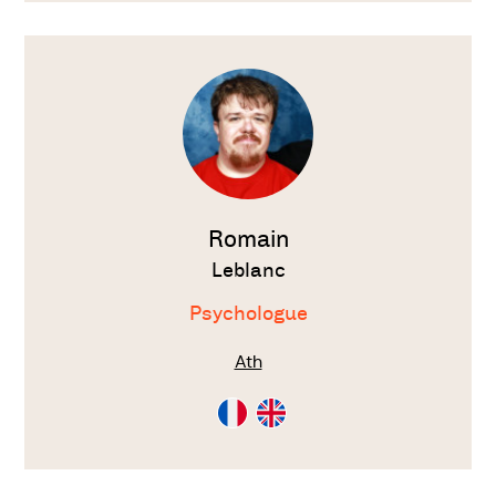
Voir
le
thérapeute
Romain
Leblanc
Psychologue
Ath
Consultation
Consultation
en
en
Français
Anglais