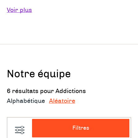
Pour toutes les addictions​ :​
Voir plus
Dépendances aux substances​ :
l’alcool, le tabac, le cannabis, les
benzodiazépines (tranquillisants), les
hypnotiques (somnifères), le café, le
chocolat, ...
Dépendances comportementales​ :
les
Notre équipe
jeux de rôles multijoueurs (ex : WoW), les
6 résultats pour Addictions
jeux de hasard, les réseaux sociaux, la
Alphabétique
masturbation, l’exercice physique, ...
Aléatoire
Pour les proches
Filtres