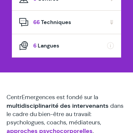
spécialisé
en
66
Techniques
6
Langues
CentrEmergences est fondé sur la
multidisciplinarité des intervenants
dans
le cadre du bien-être au travail:
psychologues, coachs, médiateurs,
approches psychocorporelles
.