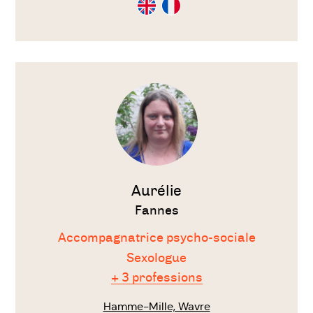
Consultation
Consultation
en
en
Anglais
Français
Voir
le
thérapeute
Aurélie
Fannes
Accompagnatrice psycho-sociale
Sexologue
+ 3 professions
Hamme-Mille, Wavre