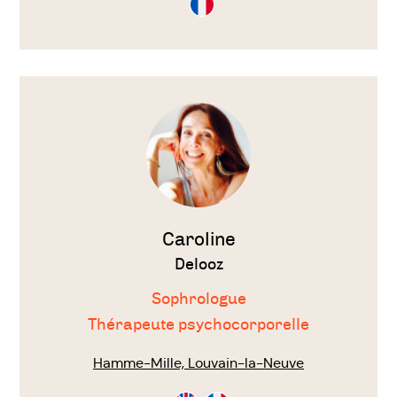
en
Français
Voir
le
thérapeute
Caroline
Delooz
Sophrologue
Thérapeute psychocorporelle
Hamme-Mille, Louvain-la-Neuve