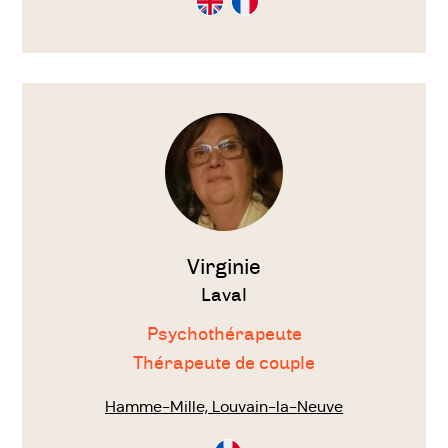
en
en
Anglais
Français
Voir
le
thérapeute
Virginie
Laval
Psychothérapeute
Thérapeute de couple
Hamme-Mille, Louvain-la-Neuve
Consultation