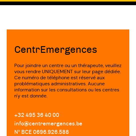
Fin
de
page
CentrEmergences
Pour joindre un centre ou un thérapeute, veuillez
vous rendre UNIQUEMENT sur leur page dédiée.
Ce numéro de téléphone est réservé aux
problématiques administratives. Aucune
information sur les consultations ou les centres
n'y est donnée.
+32 495 36 40 00
info@centremergences.be
Nº BCE 0696.926.588