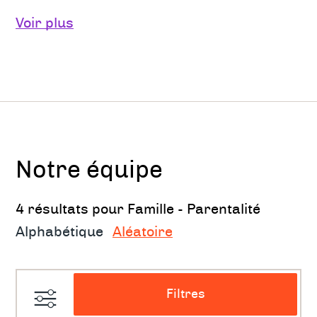
divers accompagnements
Voir plus
Autour de la naissance : projet,
grossesse, naissance, postnatal
Comment se préparer pour devenir un
parent conscient
Parent
Notre équipe
Gestion du quotidien : vie de famille, vie
4 résultats pour Famille - Parentalité
de couple et vie professionnelle
Alphabétique
Aléatoire
Quel sera l’impact sur notre couple de
l’arrivée d’un enfant ?
Filtres
Mon rôle de parent face à mes propres