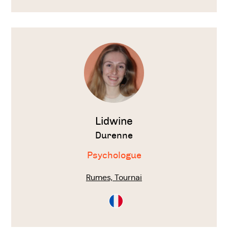
Voir
le
thérapeute
Lidwine
Durenne
Psychologue
Rumes, Tournai
Consultation
en
Français