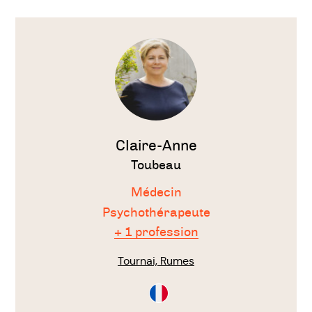
Voir
le
thérapeute
Claire-Anne
Toubeau
Médecin
Psychothérapeute
+ 1 profession
Tournai, Rumes
Consultation
en
Français