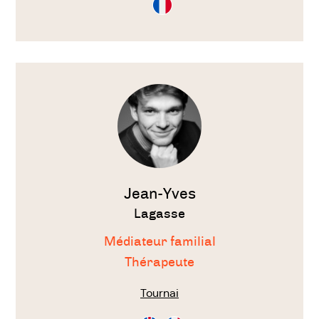
en
Français
Voir
le
thérapeute
Jean-Yves
Lagasse
Médiateur familial
Thérapeute
Tournai