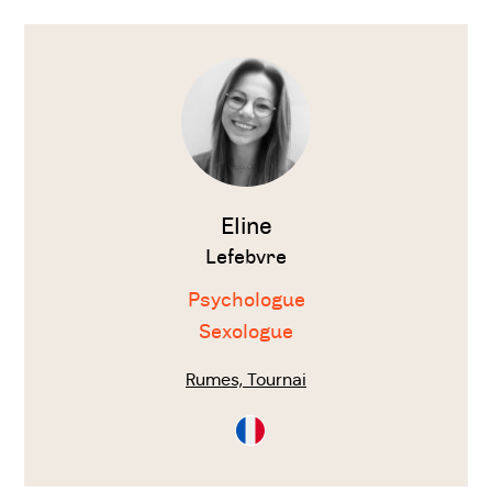
Voir
le
thérapeute
Eline
Lefebvre
Psychologue
Sexologue
Rumes, Tournai
Consultation
en
Français