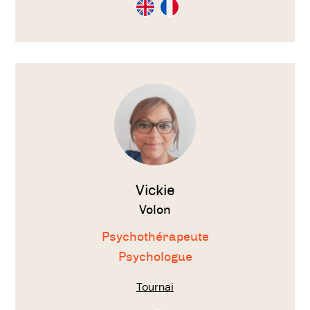
Consultation
Consultation
en
en
Anglais
Français
Voir
le
thérapeute
Vickie
Volon
Psychothérapeute
Psychologue
Tournai