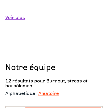
Nos compétences recouvrent entre autres :
Voir plus
La prévention et la détection et prise en
charge des premiers signes de burnout
le traitement du burnout afin de le
transformer en une expérience qui vous
fait grandir
Notre équipe
la gestion et le décodage du stress, ce
qu'il dit de vous, du système dans lequel
12 résultats pour Burnout, stress et
vous êtes, comment le réduire,
harcèlement
augmenter votre confort au quotidien
Alphabétique
Aléatoire
la gestion de l'interface vie