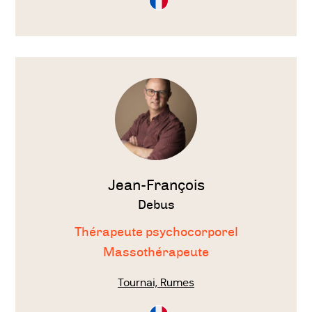
en
Français
Voir
le
thérapeute
Jean-François
Debus
Thérapeute psychocorporel
Massothérapeute
Tournai, Rumes
Consultation