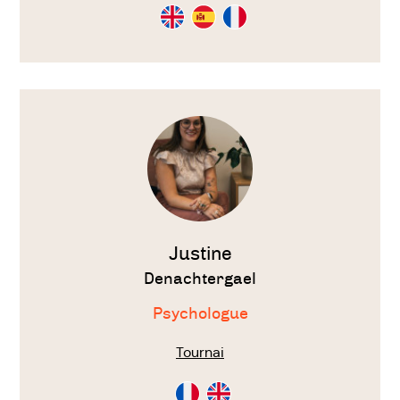
Consultation
Consultation
Consultation
en
en
en
Anglais
Espagnol
Français
Voir
le
thérapeute
Justine
Denachtergael
Psychologue
Tournai
Consultation
Consultation