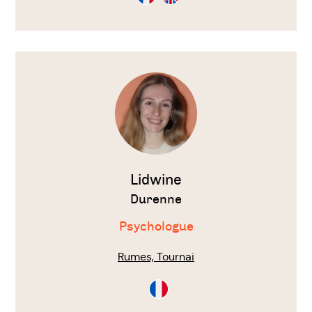
en
en
Français
Anglais
Voir
le
thérapeute
Lidwine
Durenne
Psychologue
Rumes, Tournai
Consultation
en
Français