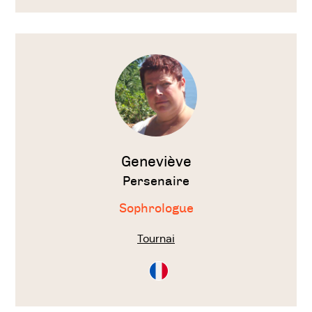
Voir
le
thérapeute
Geneviève
Persenaire
Sophrologue
Tournai
Consultation
en
Français