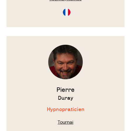
Consultation
en
Français
Voir
le
thérapeute
Pierre
Duray
Hypnopraticien
Tournai