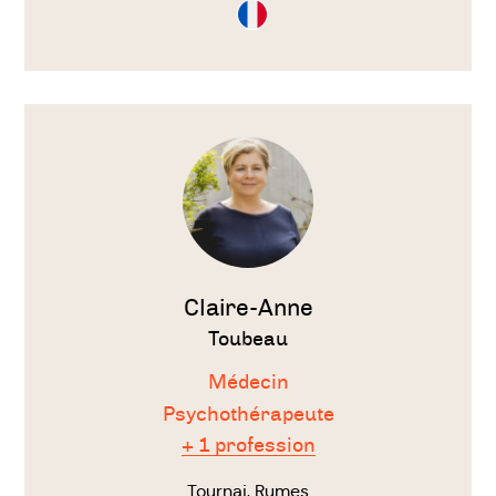
Consultation
en
Français
Voir
le
thérapeute
Claire-Anne
Toubeau
Médecin
Psychothérapeute
+ 1 profession
Tournai, Rumes