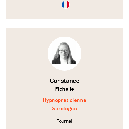
Consultation
en
Français
Voir
le
thérapeute
Constance
Fichelle
Hypnopraticienne
Sexologue
Tournai