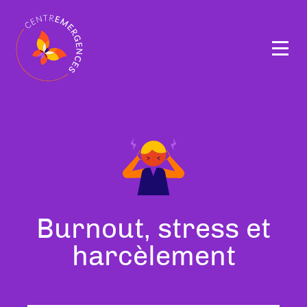
Navigation
principale
Tous
Burnout, stress et
nos
à
harcèlement
thérapeutes
Tourn