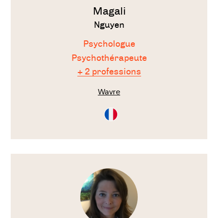
Magali
Nguyen
Psychologue
Psychothérapeute
+ 2 professions
Wavre
Consultation
en
Français
Voir
le
thérapeute