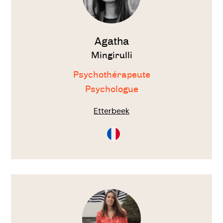
Agatha
Mingirulli
Psychothérapeute
Psychologue
Etterbeek
Consultation
en
Français
Voir
le
thérapeute