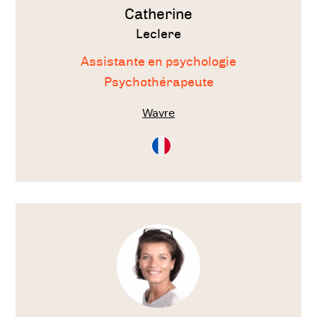
Catherine
Leclere
Assistante en psychologie
Psychothérapeute
Wavre
Consultation
en
Français
Voir
le
thérapeute