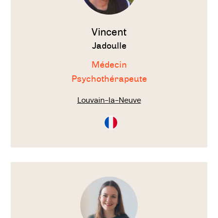
Vincent
Jadoulle
Médecin
Psychothérapeute
Louvain-la-Neuve
Consultation
en
Français
Voir
le
thérapeute