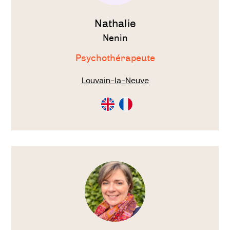
Nathalie
Nenin
Psychothérapeute
Louvain-la-Neuve
Consultation
Consultation
en
en
Anglais
Français
Voir
le
thérapeute