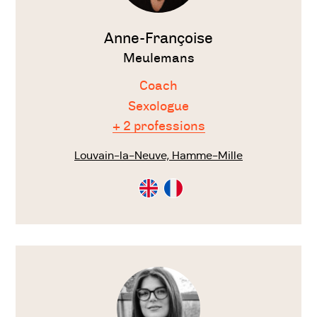
Anne-Françoise
Meulemans
Coach
Sexologue
+ 2 professions
Louvain-la-Neuve, Hamme-Mille
Consultation
Consultation
en
en
Anglais
Français
Voir
le
thérapeute