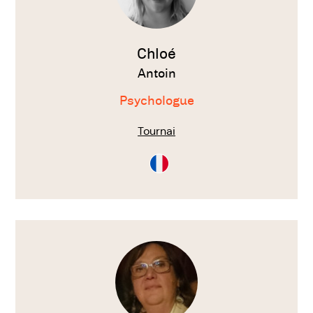
Chloé
Antoin
Psychologue
Tournai
Consultation
en
Français
Voir
le
thérapeute