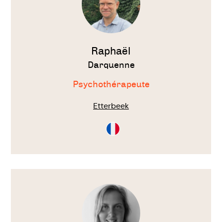
professionnels qualifiés et expérimentés
qui vous accompagnent avec empathie et
compréhension.
Raphaël
Contactez-nous :
Darquenne
Psychothérapeute
Pour en savoir plus sur notre approche de
psychothérapie ou pour prendre rendez-
Etterbeek
vous, n'hésitez pas à nous contacter :
Consultation
en
Français
**Courriel :**
info@centremergences.be
Voir
le
thérapeute