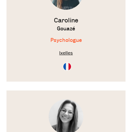
Caroline
Gouazé
Psychologue
Ixelles
Consultation
en
Français
Voir
le
thérapeute