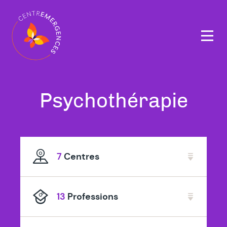
Navigation
principale
Tous
Psychothérapie
nos
thérapeutes
7
Centres
spécialisé
en
13
Professions