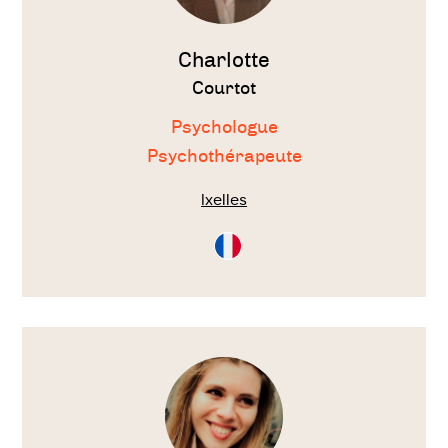
Charlotte
Courtot
Psychologue
Psychothérapeute
Ixelles
Consultation
en
Français
Voir
le
thérapeute