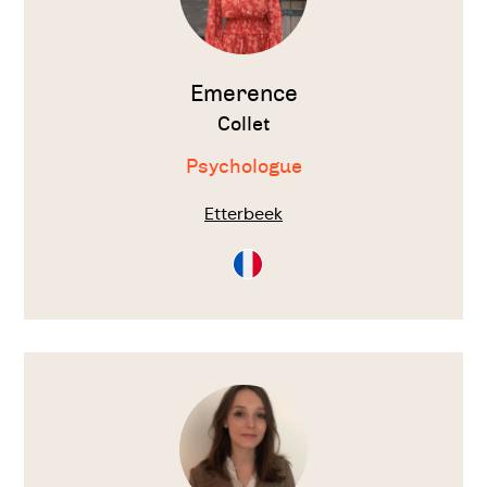
Emerence
Collet
Psychologue
Etterbeek
Consultation
en
Français
Voir
le
thérapeute