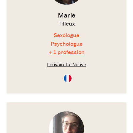
Marie
Tilleux
Sexologue
Psychologue
+ 1 profession
Louvain-la-Neuve
Consultation
en
Français
Voir
le
thérapeute