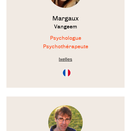
Margaux
Vangeem
Psychologue
Psychothérapeute
Ixelles
Consultation
en
Français
Voir
le
thérapeute