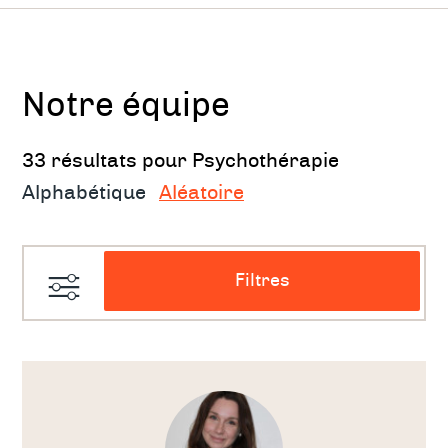
améliorer votre communication et votre
relation avec votre partenaire.
Psychothérapie de groupe :
un
Notre équipe
accompagnement en groupe pour vous
aider à partager vos expériences et à
33 résultats pour Psychothérapie
apprendre des autres.
Alphabétique
Aléatoire
Avantages de la psychothérapie :
Filtres
La psychothérapie peut vous aider à :
Gérer vos émotions :
Voir
apprendre à
le
thérapeute
reconnaître et à gérer vos émotions pour
améliorer votre bien-être.