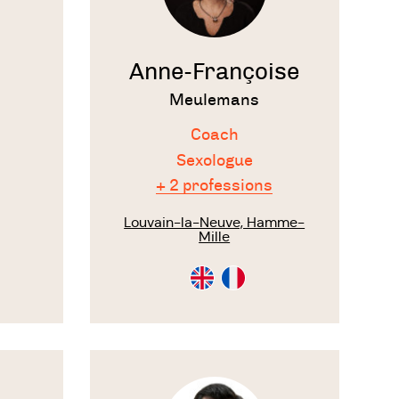
Anne-Françoise
Meulemans
Coach
Sexologue
+ 2 professions
on
Louvain-la-Neuve, Hamme-
Mille
Consultation
Consultation
en
en
Anglais
Français
Voir
le
thérapeute