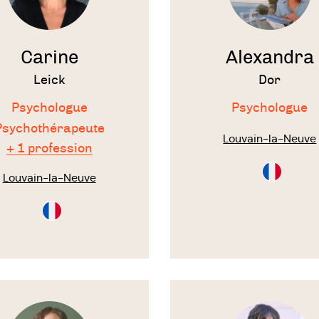
Carine
Alexandra
Leick
Dor
Psychologue
Psychologue
Psychothérapeute
Louvain-la-Neuve
+ 1 profession
Consultati
Louvain-la-Neuve
en
Français
Consultation
en
Français
Voir
le
te
thérapeute