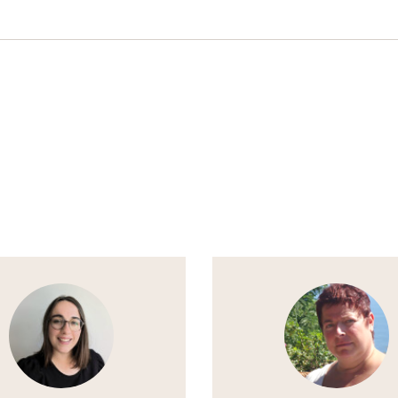
nts en questionnement
erche de sens
le orientation scolaire pour mon enfant ?
nts difficiles, les DYS, HP, DHA
estion des conflits
ganisation scolaire : les programmes se suivent..et
emblent ; les problématiques s’expriment chaque
antage dans les médias
Voir
le
te
thérapeute
ence d’un pôle Écoles pour …
irecteurs
afin qu’ils/elles puissent trouver de qu