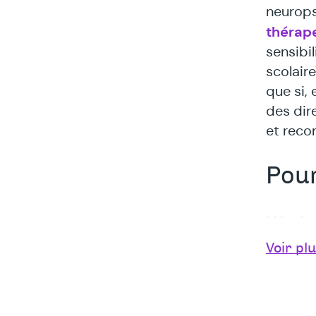
neurops
thérap
sensibi
scolaire
que si,
des dire
et reco
Pour
L’école
Voir pl
prof
élèv