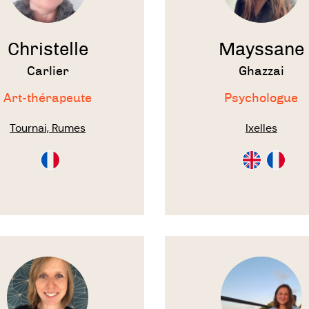
Christelle
Mayssane
Carlier
Ghazzai
Art-thérapeute
Psychologue
Tournai, Rumes
Ixelles
Consultation
Consultation
Consulta
en
en
en
Français
Anglais
Français
Voir
le
te
thérapeute