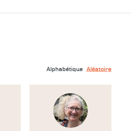
 se
Alphabétique
Aléatoire
 jour
Voir
le
thérapeute
oi puiser