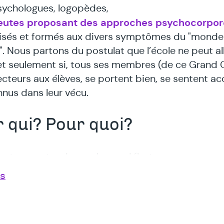
ychologues, logopèdes,
eutes proposant des approches psychocorpor
lisés et formés aux divers symptômes du "monde
". Nous partons du postulat que l’école ne peut al
 et seulement si, tous ses membres (de ce Grand 
cteurs aux élèves, se portent bien, se sentent acc
nnus dans leur vécu.
 qui? Pour quoi?
 est au centre de nombreux débats :
us
esseurs, directeurs en burnout
es en décrochage scolaire