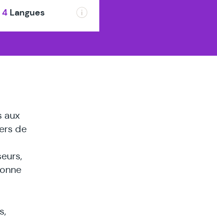
es
4
Langues
s aux
vers de
seurs,
sonne
s,