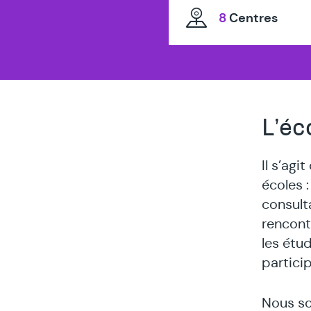
8
Centres
L’éc
Il s’ag
écoles :
consulta
rencontr
les étu
particip
Nous so