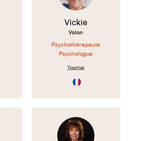
Vickie
Volon
Psychothérapeute
Psychologue
Tournai
tion
Consultation
en
Français
Voir
le
thérapeute