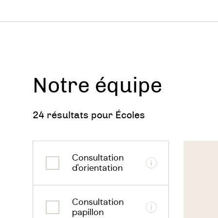
pare
rech
quel
enfa
Notre équipe
la g
l’or
24 résultats pour Écoles
ress
d’av
Voir
le
Consultation
thérapeu
Informations
d'orientation
L’exist
Consultation
d
les
Informations
papillon