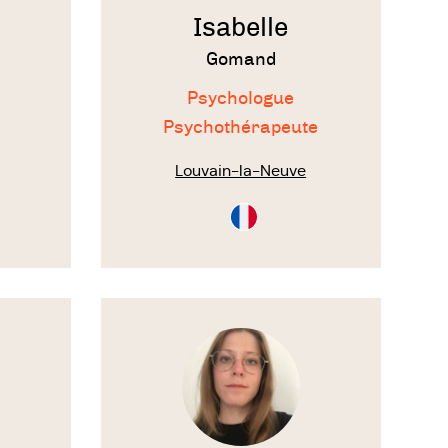
Isabelle
pratique
Gomand
Psychologue
nement,
Psychothérapeute
Louvain-la-Neuve
on
s et
Consultation
en
ngs ;
Français
 …
Voir
le
eliers,
thérapeute
e : des
votre