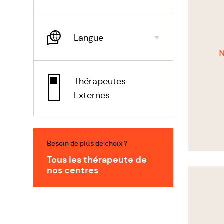
Une équ
psychot
rencont
Langue
chaque 
N
Thérapeutes
Externes
Besoin de plus de choix ?
Tous les thérapeute de
nos centres
Voir
le
thérapeu