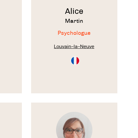
Alice
roblèmes
Martin
avec
.
Psychologue
Louvain-la-Neuve
on
Consultation
en
Français
Voir
le
thérapeute