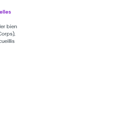
elles
ler bien
Corps),
ueillis